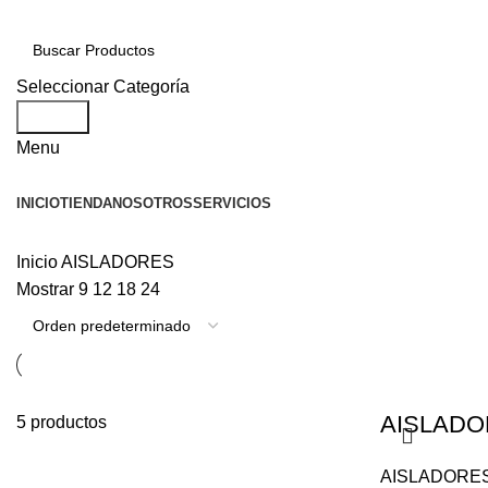
Seleccionar Categoría
Search
Menu
INICIO
TIENDA
NOSOTROS
SERVICIOS
Inicio
AISLADORES
Mostrar
9
12
18
24
AISLADOR
5 productos
AISLADORE