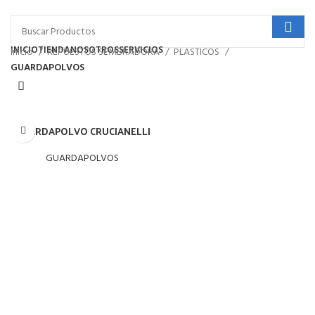
INICIO
TIENDA
NOSOTROS
SERVICIOS
Inicio
REPUESTOS SEMBRADORA
PLASTICOS
GUARDAPOLVOS
GUARDAPOLVO CRUCIANELLI
GUARDAPOLVOS