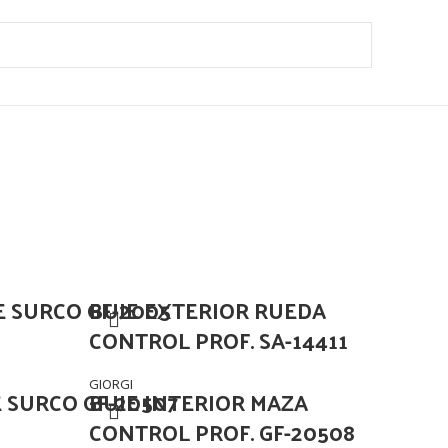
E SURCO GF-2005
BUJE EXTERIOR RUEDA
CONTROL PROF. SA-14411
GIORGI
 SURCO GF-20507
BUJE INTERIOR MAZA
CONTROL PROF. GF-20508