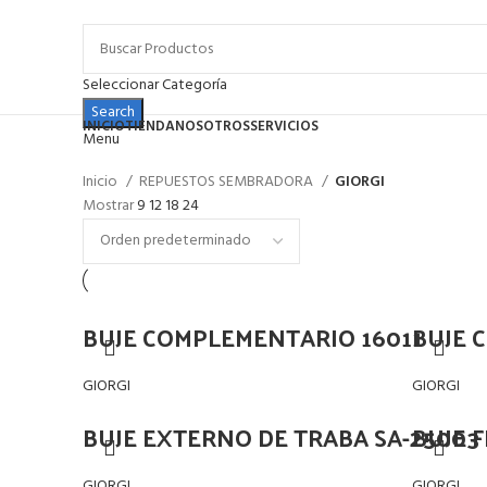
Seleccionar Categoría
Search
INICIO
TIENDA
NOSOTROS
SERVICIOS
Menu
Inicio
REPUESTOS SEMBRADORA
GIORGI
Mostrar
9
12
18
24
BUJE COMPLEMENTARIO 16011
BUJE 
GIORGI
GIORGI
BUJE EXTERNO DE TRABA SA-25003
BUJE 
GIORGI
GIORGI