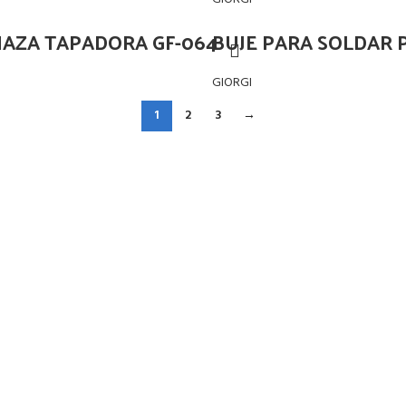
MAZA TAPADORA GF-064
BUJE PARA SOLDAR P
GIORGI
1
2
3
→