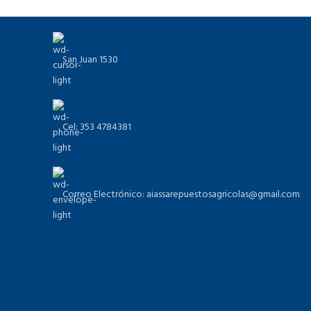
San Juan 1530
Cel: 353 4784381
Correo Electrónico: aiassarepuestosagricolas@gmail.com