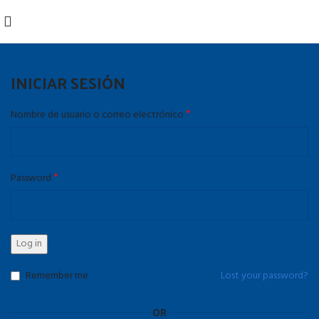
INICIAR SESIÓN
*
Nombre de usuario o correo electrónico
*
Password
Log in
Remember me
Lost your password?
OR