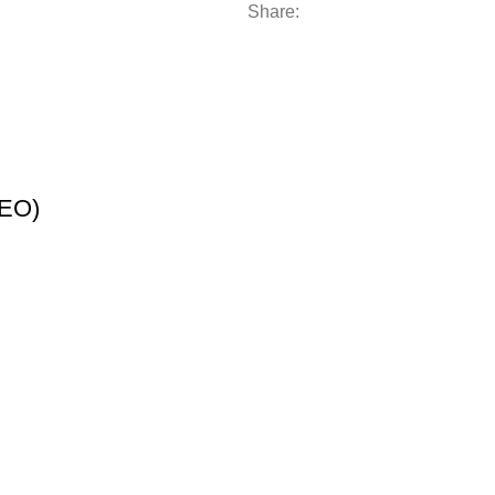
Share:
EO)