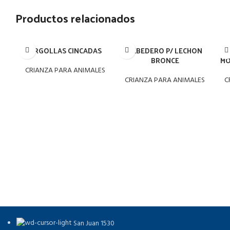
Productos relacionados
ARGOLLAS CINCADAS
BEBEDERO P/ LECHON
BRONCE
MO
CRIANZA PARA ANIMALES
CRIANZA PARA ANIMALES
C
San Juan 1530