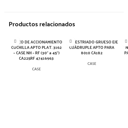
Productos relacionados
BRAZO DE ACCIONAMIENTO
BUJE ESTRIADO GRUESO EJE
CUCHILLA APTO PLAT. 3162
CUÁDRUPLE APTO PARA
N
– CASE NH – RF (30″ a 45″)
8010 CA182
P
CA225RF 47416963
CASE
CASE