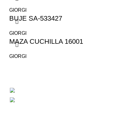
GIORGI
BUJE SA-533427
GIORGI
MAZA CUCHILLA 16001
GIORGI
San Juan 1530
Cel: 353 4784381
Correo Electrónico: aiassarepuestosagrico