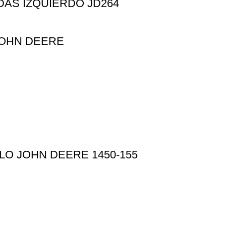
DAS IZQUIERDO JD264
JOHN DEERE
O JOHN DEERE 1450-155
Información