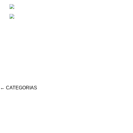
Cel: 353 4784381
Correo Electrónico: aiassarepuestosagrico
←
CATEGORIAS