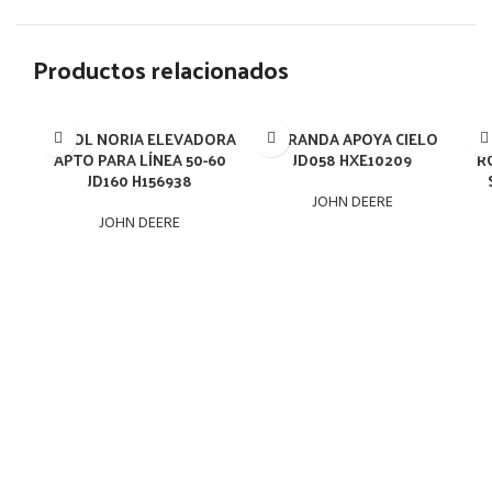
Productos relacionados
ÁRBOL NORIA ELEVADORA
BARANDA APOYA CIELO
APTO PARA LÍNEA 50-60
JD058 HXE10209
R
JD160 H156938
JOHN DEERE
JOHN DEERE