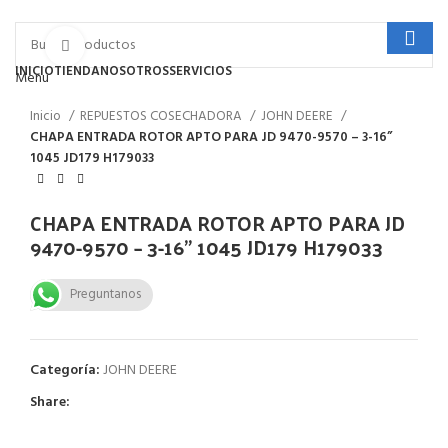
Click to enlarge
INICIO
TIENDA
NOSOTROS
SERVICIOS
Menu
Inicio
REPUESTOS COSECHADORA
JOHN DEERE
CHAPA ENTRADA ROTOR APTO PARA JD 9470-9570 – 3-16”
1045 JD179 H179033
CHAPA ENTRADA ROTOR APTO PARA JD
9470-9570 – 3-16” 1045 JD179 H179033
Preguntanos
Categoría:
JOHN DEERE
Share: