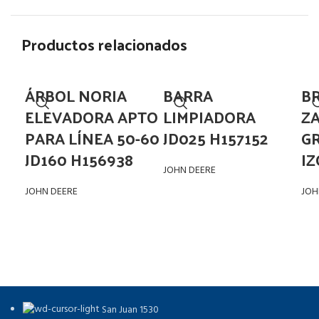
Productos relacionados
ÁRBOL NORIA
BARRA
B
ELEVADORA APTO
LIMPIADORA
Z
PARA LÍNEA 50-60
JD025 H157152
G
JD160 H156938
IZ
JOHN DEERE
JOHN DEERE
JOH
San Juan 1530