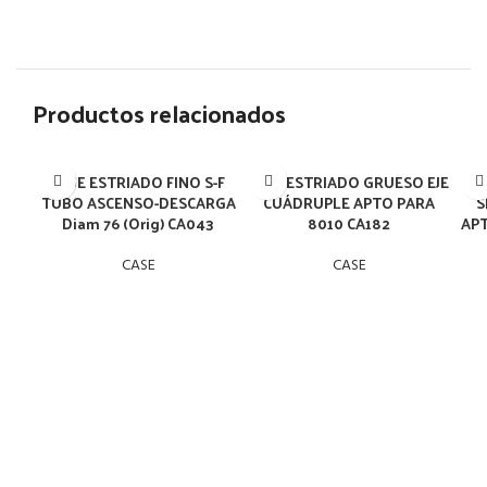
Productos relacionados
BUJE ESTRIADO FINO S-F
BUJE ESTRIADO GRUESO EJE
B
TUBO ASCENSO-DESCARGA
CUÁDRUPLE APTO PARA
S
Diam 76 (Orig) CA043
8010 CA182
APT
CASE
CASE