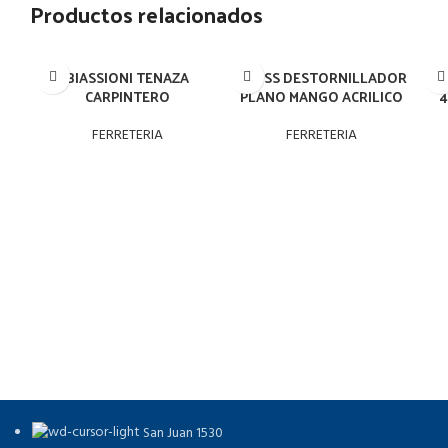
Productos relacionados
BIASSIONI TENAZA
CROSS DESTORNILLADOR
CR
CARPINTERO
PLANO MANGO ACRILICO
4
FERRETERIA
FERRETERIA
San Juan 1530