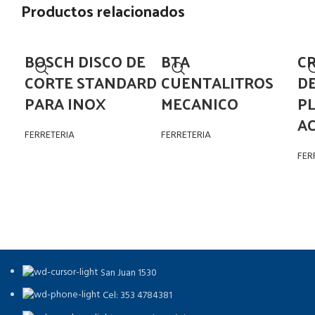
Productos relacionados
BOSCH DISCO DE
BTA
C
CORTE STANDARD
CUENTALITROS
D
PARA INOX
MECANICO
P
AC
FERRETERIA
FERRETERIA
FER
San Juan 1530
Cel: 353 4784381