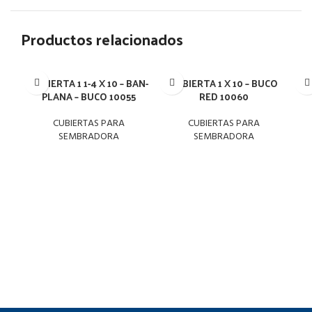
Productos relacionados
CUBIERTA 1 1-4 X 10 – BAN-
CUBIERTA 1 X 10 – BUCO
C
PLANA – BUCO 10055
RED 10060
CUBIERTAS PARA
CUBIERTAS PARA
SEMBRADORA
SEMBRADORA