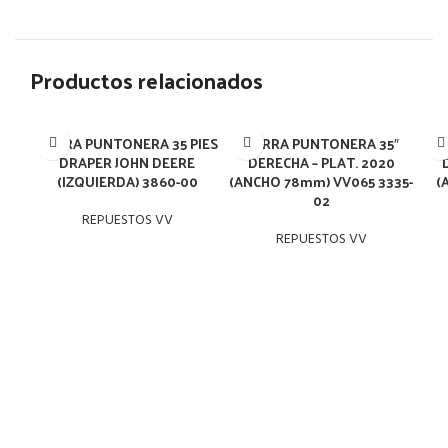
Productos relacionados
BARRA PUNTONERA 35 PIES
BARRA PUNTONERA 35″
B
DRAPER JOHN DEERE
DERECHA – PLAT. 2020
(IZQUIERDA) 3860-00
(ANCHO 78mm) VV065 3335-
(
02
REPUESTOS VV
REPUESTOS VV