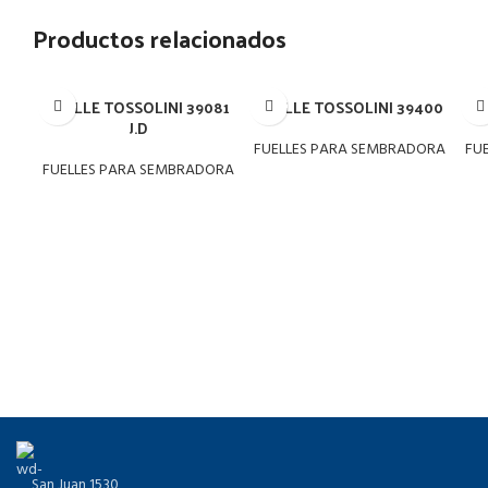
Productos relacionados
FUELLE TOSSOLINI 39081
FUELLE TOSSOLINI 39400
FU
J.D
FUELLES PARA SEMBRADORA
FU
FUELLES PARA SEMBRADORA
San Juan 1530