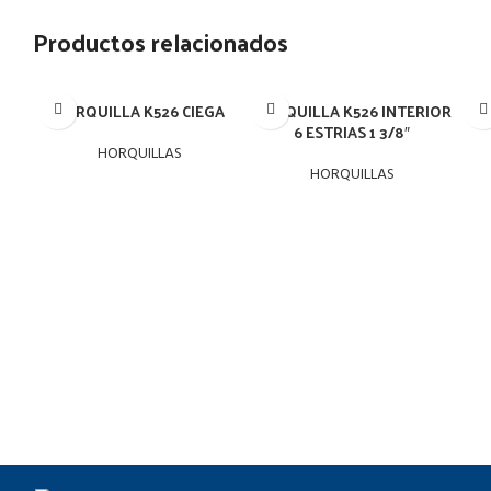
Productos relacionados
HORQUILLA K526 CIEGA
HORQUILLA K526 INTERIOR
HO
6 ESTRIAS 1 3/8″
HORQUILLAS
HORQUILLAS