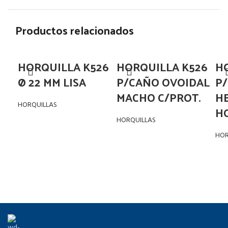
Productos relacionados
HORQUILLA K526
HORQUILLA K526
H
Ø 22 MM LISA
P/CAÑO OVOIDAL
P/
MACHO C/PROT.
H
HORQUILLAS
H
HORQUILLAS
HOR