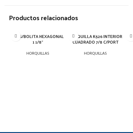
Productos relacionados
526 S/BOLITA HEXAGONAL
HORQUILLA K526 INTERIOR
HO
1 1/8″
CUADRADO 7/8 C/PORT
HORQUILLAS
HORQUILLAS