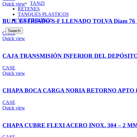
TANZI
Quick view
RETENES
TANQUES PLASTICOS
VOLTIMETROS
BUJE ESTRIADO S-F LLENADO TOLVA Diam 76 
Search
CASE
Quick view
CAJA TRANSMISIÓN INFERIOR DEL DEPÓSITO 
CASE
Quick view
CHAPA BOCA CARGA NORIA RETORNO APTO 88
CASE
Quick view
CHAPA CUBRE FLEXI ACERO INOX. 304 – 2 MM
CASE