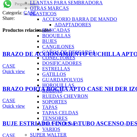
LLANTAS PARA SEMBRADORA
Preguntanos
OTRAS MARCAS
Categoría:
CASE
PLASTICOS
Share:
ACCESORIO BARRA DE MANDO
ADAPTADORES
BANCADAS
Productos relacionados
BOQUILLAS
BUJES
CANGILONES
CAÑOS DE DESCARGA
BRAZO DE ACCIONAMIENTO CUCHILLA APTO PLAT
CONECTORES
DOSIFICADORES
CASE
ESTRELLAS
Quick view
GATILLOS
GUARDAPOLVOS
HORQUILLAS
BRAZO PORTA BOCHA APTO CASE NH DER IZ
RUEDAS
RUEDAS CHEVRON
CASE
SOPORTES
Quick view
TAPAS
TAPAS CELDAS
TENSORES
BUJE ESTRIADO FINO S-F TUBO ASCENSO-DESC
TIRA CADENAS
VARIOS
SUPER WALTER
CASE