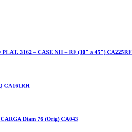
. 3162 – CASE NH – RF (30″ a 45″) CA225RF 
Q CA161RH
ARGA Diam 76 (Orig) CA043