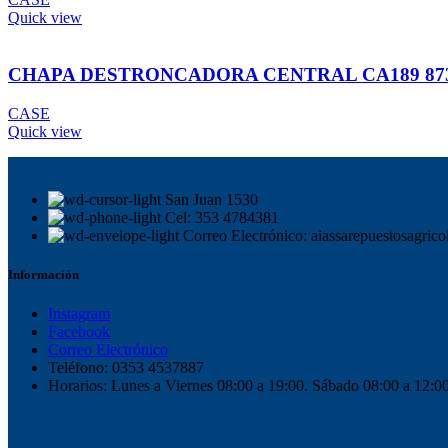
Quick view
CHAPA DESTRONCADORA CENTRAL CA189 873
CASE
Quick view
San Juan 1530
Cel: 353 4784381
Correo Electrónico: aiassarepuestosagri
Información
Instagram
Facebook
Correo Electrónico
Teléfono: 0353 4537887
Horarios: Lunes a Viernes 08:00 a 19:00. Sábado 08:00 a 12:0