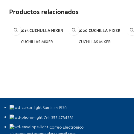
Productos relacionados
ONM5015 CUCHULLA MIXER
ONM5020 CUCHILLA MIXER
ONM
CUCHILLAS MIXER
CUCHILLAS MIXER
San Juan 1530
Cel: 353 4784381
Correo Electrónico: