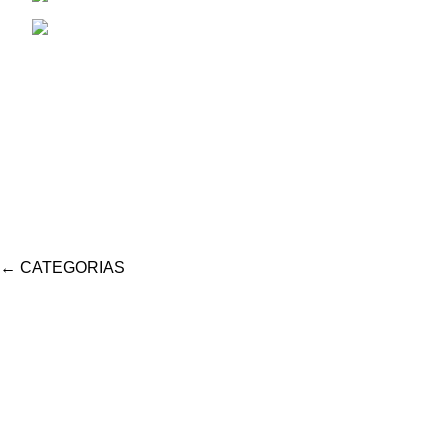
Correo Electrónico: aiassarepuestosagrico
←
CATEGORIAS