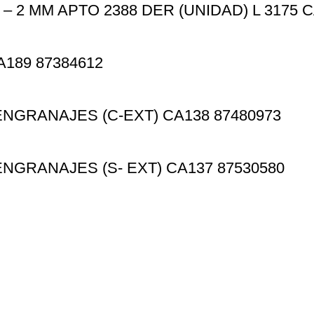
– 2 MM APTO 2388 DER (UNIDAD) L 3175 
89 87384612
GRANAJES (C-EXT) CA138 87480973
GRANAJES (S- EXT) CA137 87530580
Información
Instagram
Facebook
las@gmail.com