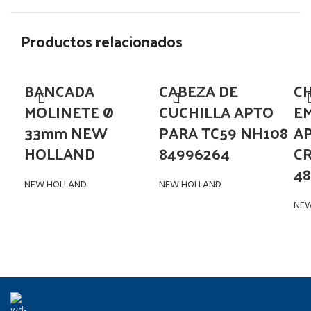
Productos relacionados
BANCADA
CABEZA DE
C
MOLINETE Ø
CUCHILLA APTO
E
33mm NEW
PARA TC59 NH108
A
HOLLAND
84996264
CR
48
NEW HOLLAND
NEW HOLLAND
NEW