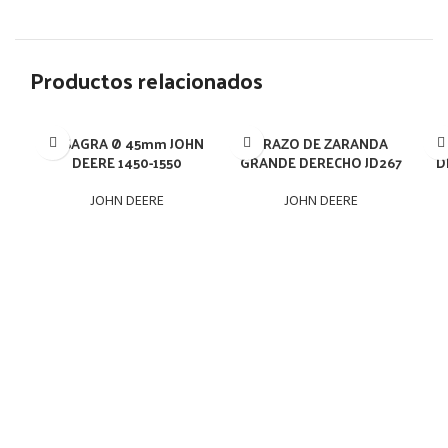
Productos relacionados
BISAGRA Ø 45mm JOHN
BRAZO DE ZARANDA
BR
DEERE 1450-1550
GRANDE DERECHO JD267
D
JOHN DEERE
JOHN DEERE