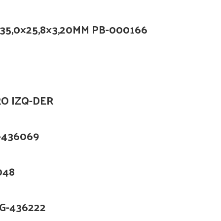
35,0×25,8×3,20MM PB-000166
RO IZQ-DER
-436069
048
G-436222