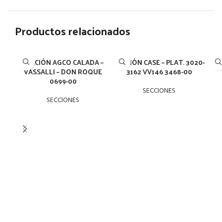
Productos relacionados
SECCIÓN AGCO CALADA –
SECCIÓN CASE – PLAT. 3020-
SE
VASSALLI – DON ROQUE
3162 VV146 3468-00
0699-00
SECCIONES
SECCIONES