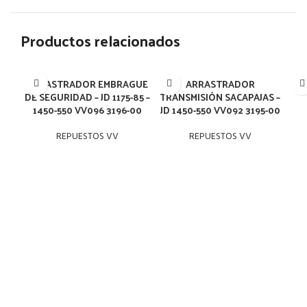
Productos relacionados
ARRASTRADOR EMBRAGUE
ARRASTRADOR
BAR
DE SEGURIDAD – JD 1175-85 –
TRANSMISIÓN SACAPAJAS –
1450-550 VV096 3196-00
JD 1450-550 VV092 3195-00
REPUESTOS VV
REPUESTOS VV