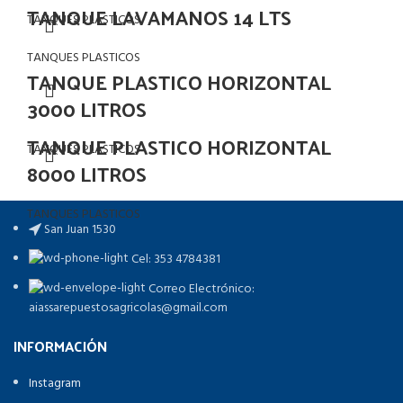
TANQUE LAVAMANOS 14 LTS
TANQUES PLASTICOS
TANQUES PLASTICOS
TANQUE PLASTICO HORIZONTAL
3000 LITROS
TANQUE PLASTICO HORIZONTAL
TANQUES PLASTICOS
8000 LITROS
TANQUES PLASTICOS
San Juan 1530
Cel: 353 4784381
Correo Electrónico:
aiassarepuestosagricolas@gmail.com
INFORMACIÓN
Instagram