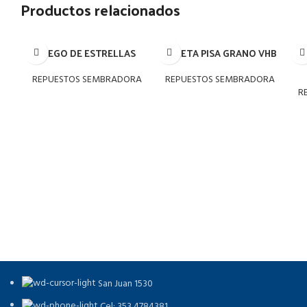
Productos relacionados
JUEGO DE ESTRELLAS
PALETA PISA GRANO VHB
P
REPUESTOS SEMBRADORA
REPUESTOS SEMBRADORA
R
San Juan 1530
Cel: 353 4784381