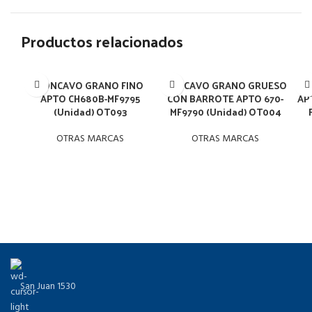
Productos relacionados
CÓNCAVO GRANO FINO
CÓNCAVO GRANO GRUESO
EN
APTO CH680B-MF9795
CON BARROTE APTO 670-
AP
(Unidad) OT093
MF9790 (Unidad) OT004
OTRAS MARCAS
OTRAS MARCAS
San Juan 1530