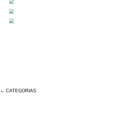
San Juan 1530
Cel: 353 4784381
Correo Electrónico: aiassarepuestosagrico
←
CATEGORIAS