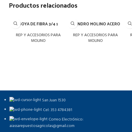
Productos relacionados
BOYA DE FIBRA 3/4 1
CILINDRO MOLINO ACERO
CI
REP Y ACCESORIOS PARA
REP Y ACCESORIOS PARA
MOLINO
MOLINO
San Juan 1530
Cel: 353 4784381
Correo Electrónico:
aiassarepuestosagricolas@gmail.com