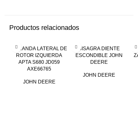
Productos relacionados
BARANDA LATERAL DE
BISAGRA DIENTE
ROTOR IZQUIERDA
ESCONDIBLE JOHN
Z
APTA S680 JD059
DEERE
AXE66765
JOHN DEERE
JOHN DEERE