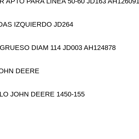
APTO PARA LÍNEA 50-60 JD163 AH12609
DAS IZQUIERDO JD264
GRUESO DIAM 114 JD003 AH124878
JOHN DEERE
O JOHN DEERE 1450-155
Información