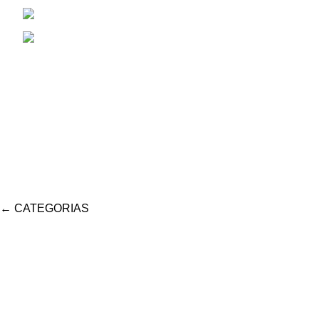
Cel: 353 4784381
Correo Electrónico: aiassarepuestosagrico
←
CATEGORIAS