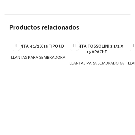
Productos relacionados
LLANTA 4 1/2 X 15 TIPO J.D
LLANTA TOSSOLINI 3 1/2 X
LLA
15 APACHE
LLANTAS PARA SEMBRADORA
LLANTAS PARA SEMBRADORA
LL