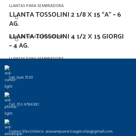
LLANTAS PARA SEMBRADORA
LLANTA TOSSOLINI 2 1/8 X 15 “A” – 6
AG.
LLANTA TOSSOLINI 4 1/2 X 15 GIORGI
LLANTAS PARA SEMBRADORA
– 4 AG.
LLANTAS PARA SEMBRADORA
San Juan 1530
Cel: 353 4784381
Correo Electrónico: aiassarepuestosagricolas@gmail.com