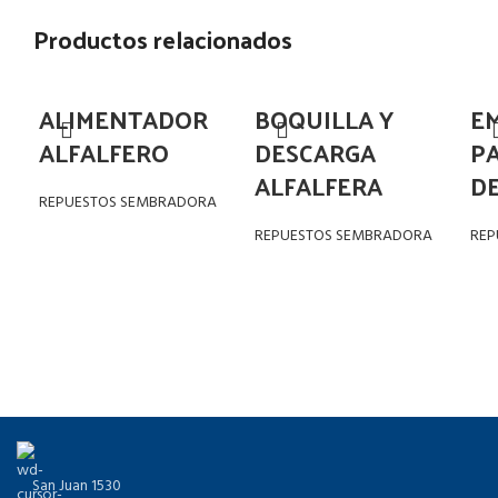
Productos relacionados
ALIMENTADOR
BOQUILLA Y
E
ALFALFERO
DESCARGA
P
ALFALFERA
D
REPUESTOS SEMBRADORA
REPUESTOS SEMBRADORA
REP
San Juan 1530