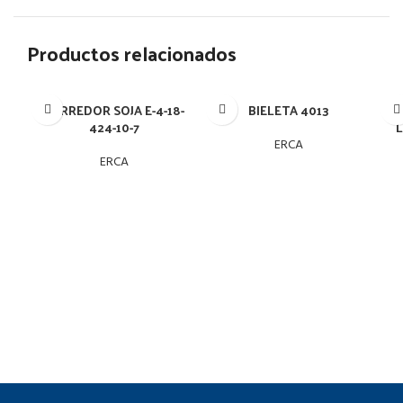
Productos relacionados
BARREDOR SOJA E-4-18-
BIELETA 4013
BU
424-10-7
L
ERCA
ERCA