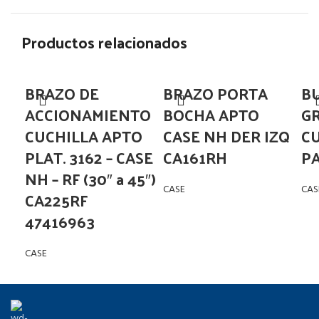
Productos relacionados
BRAZO DE
BRAZO PORTA
BU
ACCIONAMIENTO
BOCHA APTO
GR
CUCHILLA APTO
CASE NH DER IZQ
C
PLAT. 3162 – CASE
CA161RH
PA
NH – RF (30″ a 45″)
CASE
CAS
CA225RF
47416963
CASE