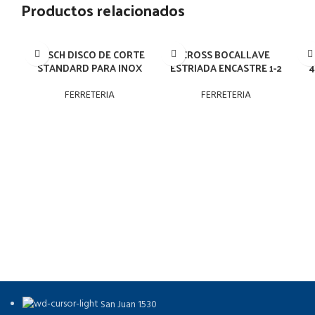
Productos relacionados
BOSCH DISCO DE CORTE
CROSS BOCALLAVE
CR
STANDARD PARA INOX
ESTRIADA ENCASTRE 1-2
4
FERRETERIA
FERRETERIA
San Juan 1530