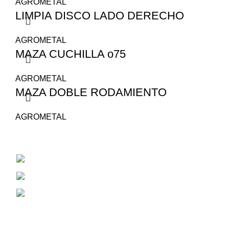
AGROMETAL
LIMPIA DISCO LADO DERECHO
AGROMETAL
MAZA CUCHILLA o75
AGROMETAL
MAZA DOBLE RODAMIENTO
AGROMETAL
San Juan 1530
Cel: 353 4784381
Correo Electrónico: aiassarepuestosagrico