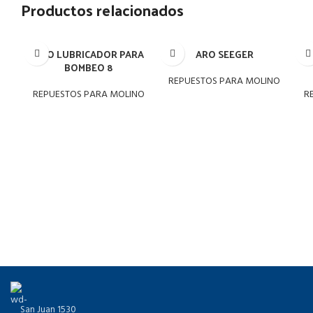
Productos relacionados
ARO LUBRICADOR PARA
ARO SEEGER
BO
BOMBEO 8
REPUESTOS PARA MOLINO
REPUESTOS PARA MOLINO
R
San Juan 1530