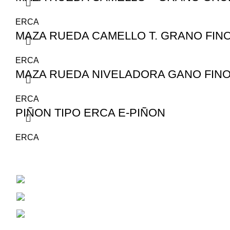
ERCA
MAZA RUEDA CAMELLO T. GRANO FINO
ERCA
MAZA RUEDA NIVELADORA GANO FINO
ERCA
PIÑON TIPO ERCA E-PIÑON
ERCA
San Juan 1530
Cel: 353 4784381
Correo Electrónico: aiassarepuestosagrico