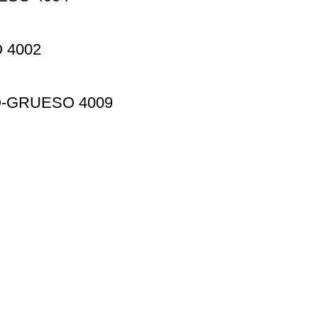
 4002
-GRUESO 4009
Información
Instagram
Facebook
las@gmail.com
Correo Electrónico